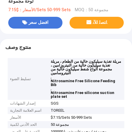
لوحة مجموعة
MOQ：50 مجموعة
الأسعار：$7.15/Sets 50-999 Sets
ﺎﺘﺼﻟ ﺍﻶﻧ
افضل سعر
منتوج وصف
مريلة تغذية سيليكون خالية من الطعام ، مريلة
تغذية سيليكون خالية من النيتروزامين ،
مجموعة ألواح شفط سيليكون خالية من
النيتروسامين
,
تسليط الضوء
Nitrosamine Free Silicone Feeding
Bib
,
Nitrosamine Free silicone suction
plate set
SGS
إصدار الشهادات
TOREEL
اسم العلامة التجارية
$7.15/Sets 50-999 Sets
الأسعار
50 مجموعة
الحد الأدنى لكمية
100000 مجموعة / مجموعات شهريا
القدرة على العرض